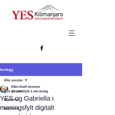
Innlegg
Alle poster
Ellen Graff Jenssen
Alle poster
23. juni 2025
1 min lesing
YES og Gabriella i
Historier
meningsfylt digitalt
Infobrev