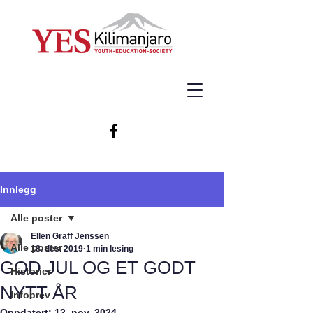
Innlegg
Alle poster
Ellen Graff Jenssen
Alle poster
18. des. 2019
1 min lesing
GOD JUL OG ET GODT
Historier
NYTT ÅR
Infobrev
Oppdatert:
12. nov. 2024