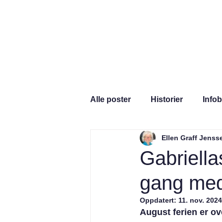
Hjem
Hva er Gabri
Alle poster
Historier
Info
Ellen Graff Jenss
Gabriella
gang med
Oppdatert:
11. nov. 2024
August ferien er ov