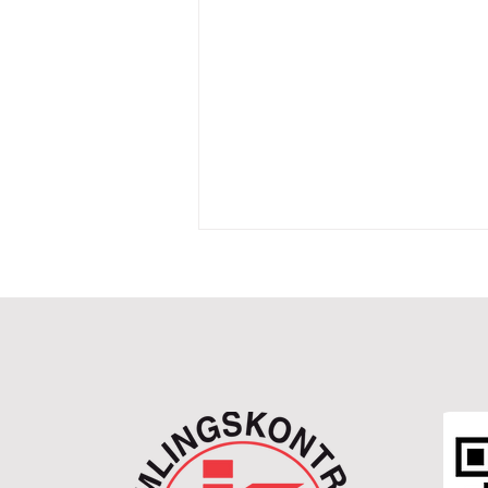
Stor innsats, snart høstes det
på den nye tilleggstomten