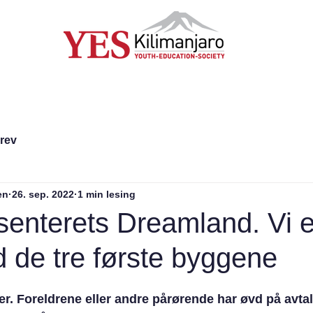
ellasenteret
Støtt oss
Kontakt
brev
en
26. sep. 2022
1 min lesing
senterets Dreamland. Vi e
 de tre første byggene
er. Foreldrene eller andre pårørende har øvd på avta