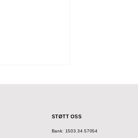
STØTT OSS
t inn i både gode og
Bank: 1503.34.57054
ende dager på