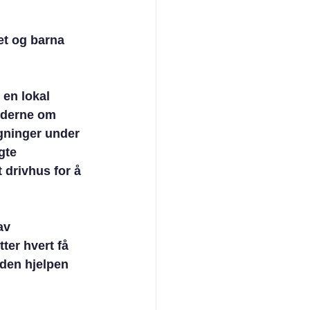
 
et og barna 
 en lokal 
iderne om 
ygninger under 
gte 
 drivhus for å 
av 
ter hvert få 
 den hjelpen 