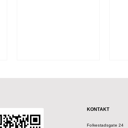
KONTAKT
Team Pølsa |
Glim
Gabriellasenteret
krev
Folkestadsgate 24