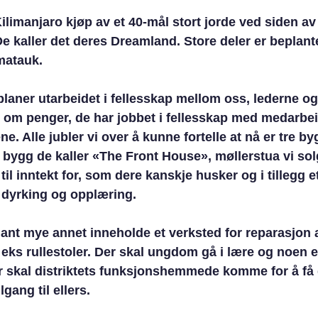
Kilimanjaro kjøp av et 40-mål stort jorde ved siden av
De kaller det deres Dreamland. Store deler er beplant
 matauk.
laner utarbeidet i fellesskap mellom oss, lederne og
kt om penger, de har jobbet i fellesskap med medarbe
ne. Alle jubler vi over å kunne fortelle at nå er tre b
t bygg de kaller «The Front House», møllerstua vi sol
il inntekt for, som dere kanskje husker og i tillegg et
 dyrking og opplæring.
ant mye annet inneholde et verksted for reparasjon 
 eks rullestoler. Der skal ungdom gå i lære og noen et
Der skal distriktets funksjonshemmede komme for å få
lgang til ellers.