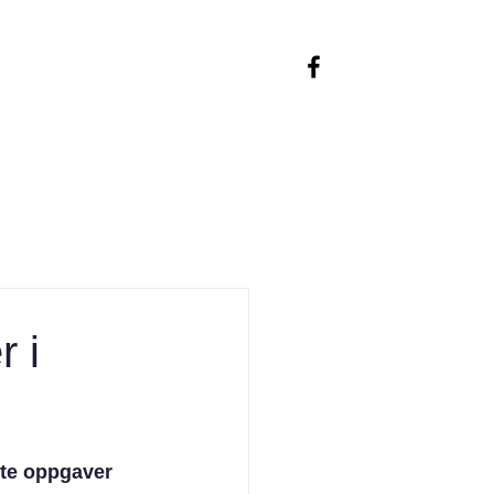
YES Historier & infobrev
r i
lte oppgaver 