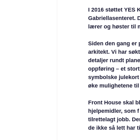
I 2016 støttet YES 
Gabriellasenteret. 
lærer og høster til
Siden den gang er p
arkitekt. Vi har sø
detaljer rundt plane
oppføring – et stor
symbolske julekort t
øke mulighetene til
Front House skal bl
hjelpemidler, som f
tilrettelagt jobb. 
de ikke så lett har ti