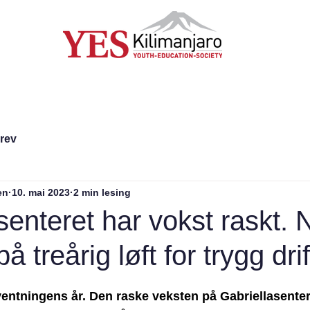
ellasenteret
Støtt oss
Kontakt
brev
en
10. mai 2023
2 min lesing
senteret har vokst raskt. 
på treårig løft for trygg drif
rventningens år. Den raske veksten på Gabriellasentere