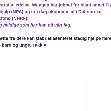
rativ ledelse. Wengen har jobbet for blant annet Fl
jelp (NPA) og er i dag økonomisjef i Det norske 
sfond (NHRF).
g heldige som har han på vårt lag.
tte fra dere kan Gabriellasenteret stadig hjelpe flere
 barn og unge. Takk 
♥