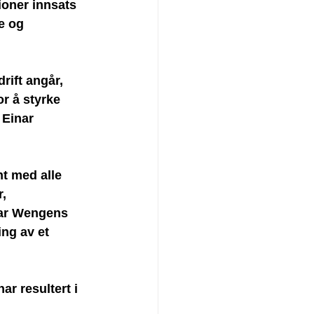
ioner innsats 
e og 
rift angår, 
or å styrke 
 Einar 
nt med alle 
, 
nar Wengens 
ing av et 
r resultert i 