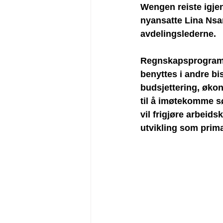
Wengen reiste igje
nyansatte Lina Nsa
avdelingslederne.
Regnskapsprogramme
benyttes i andre bi
budsjettering, økon
til å imøtekomme sø
vil frigjøre arbeid
utvikling som primær