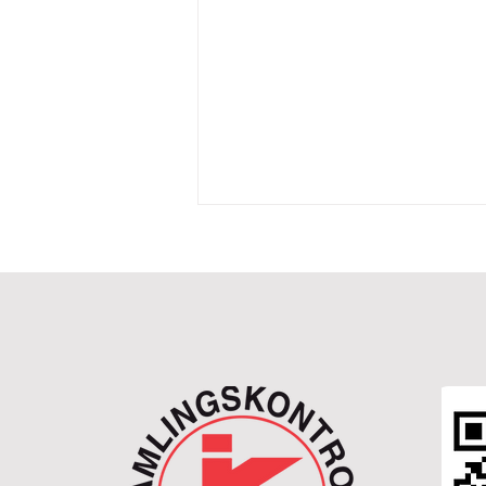
Stor innsats, snart høstes det
på den nye tilleggstomten