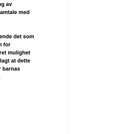
ng av 
samtale med 
rende det som 
 for 
ret mulighet 
agt at dette 
r barnas 
.