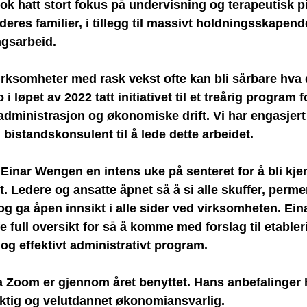
 nok hatt stort fokus på undervisning og terapeutisk p
deres familier, i tillegg til massivt holdningsskapend
ngsarbeid. 
irksomheter med rask vekst ofte 
kan bli sårbare hva d
i løpet av 2022 tatt initiativet til et treårig program f
administrasjon og økonomiske drift. Vi har engasjert
bistandskonsulent til å lede dette arbeidet.
e Einar Wengen en intens uke på senteret for å bli kje
t. Ledere og ansatte åpnet så å si alle skuffer, permer
g ga åpen innsikt i alle sider ved virksomheten. Ei
e full oversikt for så å komme med forslag til etabler
og effektivt administrativt program.
Zoom er gjennom året benyttet. Hans anbefalinger ha
yktig og velutdannet økonomiansvarlig.