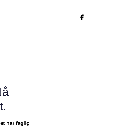
YES Historier & infobrev
Nå
t.
t har faglig 