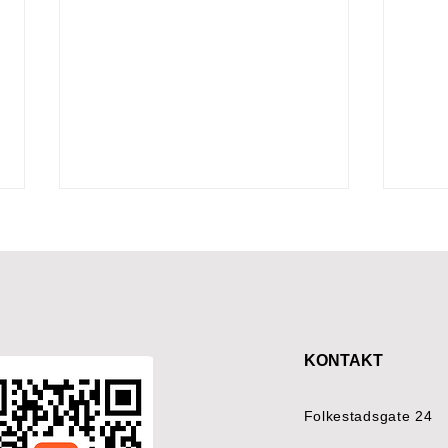
KONTAKT
Team Pølsa |
Glim
Gabriellasenteret
krev
Folkestadsgate 24
Gabr