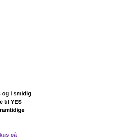
 og i smidig 
 til YES 
framtidige 
kus på 