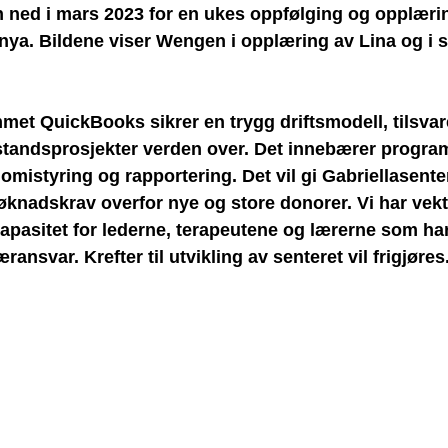
n ned i mars 2023 for en ukes oppfølging og opplæri
nya. Bildene viser Wengen i opplæring av Lina og i 
t QuickBooks sikrer en trygg driftsmodell, tilsva
standsprosjekter verden over. Det innebærer program
omistyring og rapportering. Det vil gi Gabriellasente
knadskrav overfor nye og store donorer. Vi har vektl
skapasitet for lederne, terapeutene og lærerne som ha
ansvar. Krefter til utvikling av senteret vil frigjøres