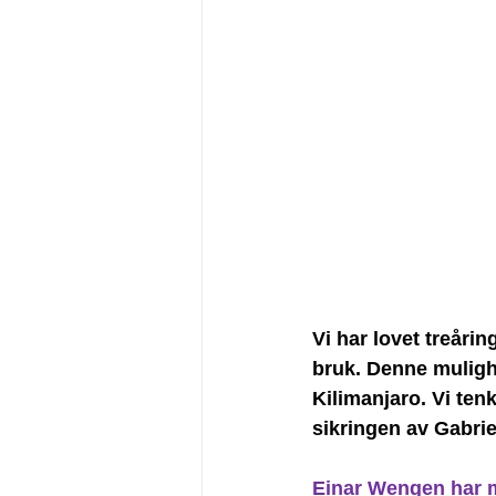
Vi har lovet treåri
bruk. Denne mulighe
Kilimanjaro. Vi ten
sikringen av Gabriel
Einar Wengen
 har 