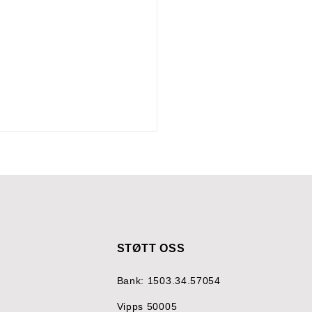
STØTT OSS
t inn i både gode og
Bank: 1503.34.57054
ende dager på
iellasenteret
Vipps 50005