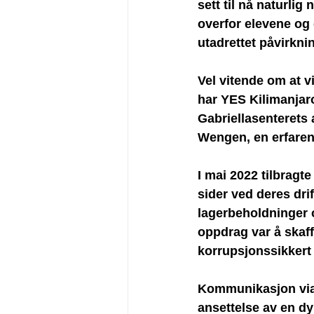
sett til nå naturlig
overfor elevene og 
utadrettet påvirkni
Vel vitende om at v
har YES Kilimanjaro 
Gabriellasenterets 
Wengen, en erfaren 
I mai 2022 tilbragt
sider ved deres drif
lagerbeholdninger o
oppdrag var å skaff
korrupsjonssikkert 
Kommunikasjon via 
ansettelse av en d