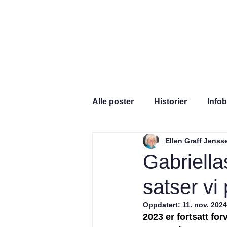
Hjem
Hva er Gabri
Alle poster
Historier
Info
Ellen Graff Jenss
Gabriella
satser vi 
Oppdatert:
11. nov. 2024
2023 er fortsatt fo